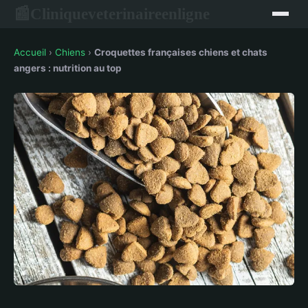
Cliniqueveterinaireenligne
📰
Accueil
›
Chiens
›
Croquettes françaises chiens et chats
angers : nutrition au top